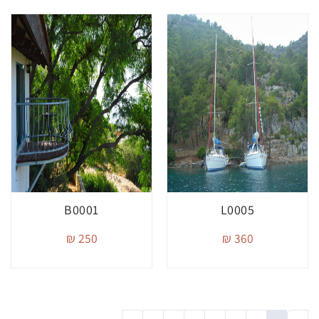
B0001
L0005
250 ₪
360 ₪